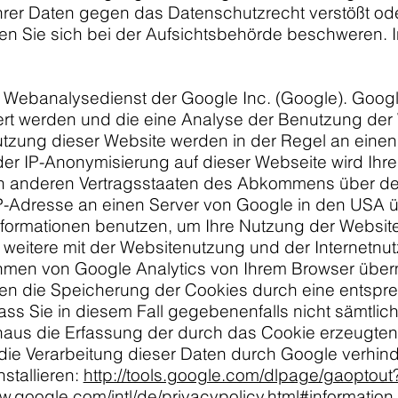
Ihrer Daten gegen das Datenschutzrecht verstößt od
nen Sie sich bei der Aufsichtsbehörde beschweren. I
n Webanalysedienst der Google Inc. (Google). Googl
ert werden und die eine Analyse der Benutzung der
utzung dieser Website werden in der Regel an eine
g der IP-Anonymisierung auf dieser Webseite wird Ih
 in anderen Vertragsstaaten des Abkommens über d
 IP-Adresse an einen Server von Google in den USA ü
Informationen benutzen, um Ihre Nutzung der Websit
 weitere mit der Websitenutzung und der Internetn
men von Google Analytics von Ihrem Browser übermi
 die Speicherung der Cookies durch eine entsprec
dass Sie in diesem Fall gegebenenfalls nicht sämtli
naus die Erfassung der durch das Cookie erzeugte
e die Verarbeitung dieser Daten durch Google verhin
stallieren:
http://tools.google.com/dlpage/gaoptou
ww.google.com/intl/de/privacypolicy.html#information