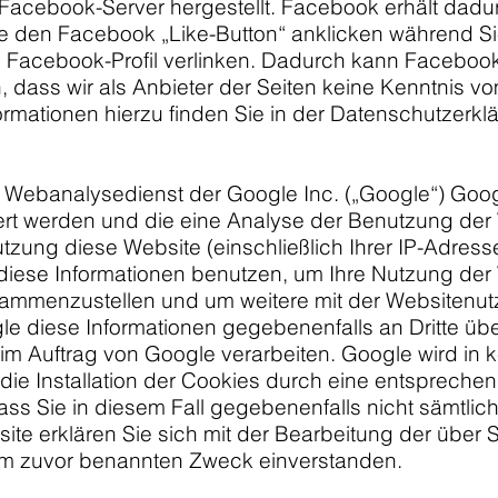
ebook-Server hergestellt. Facebook erhält dadurch 
 den Facebook „Like-Button“ anklicken während Si
em Facebook-Profil verlinken. Dadurch kann Facebo
 dass wir als Anbieter der Seiten keine Kenntnis vo
rmationen hierzu finden Sie in der Datenschutzerk
 Webanalysedienst der Google Inc. („Google“) Goog
ert werden und die eine Analyse der Benutzung der 
tzung diese Website (einschließlich Ihrer IP-Adres
 diese Informationen benutzen, um Ihre Nutzung der
zusammenzustellen und um weitere mit der Websiten
e diese Informationen gegebenenfalls an Dritte übe
im Auftrag von Google verarbeiten. Google wird in 
ie Installation der Cookies durch eine entsprechen
dass Sie in diesem Fall gegebenenfalls nicht sämtlic
te erklären Sie sich mit der Bearbeitung der über
em zuvor benannten Zweck einverstanden.