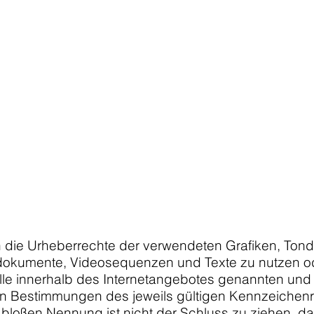
onen die Urheberrechte der verwendeten Grafiken, T
Tondokumente, Videosequenzen und Texte zu nutzen od
le innerhalb des Internetangebotes genannten und 
 Bestimmungen des jeweils gültigen Kennzeichenre
 bloßen Nennung ist nicht der Schluss zu ziehen, d