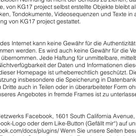
e, von KG17 project selbst erstellte Objekte bleibt al
fiken, Tondokumente, Videosequenzen und Texte in 
ng von KG17 project gestattet.
es Internet kann keine Gewähr für die Authentizität, 
mmen werden. Es wird auch keine Gewähr für die Ver
 übernommen. Jede Haftung für unmittelbare, mitte
ichtverfügbarkeit der Daten und Informationen die
 dieser Homepage ist urheberrechtlich geschützt. Die
zung insbesondere die Speicherung in Datenbanken
ritte auch in Teilen oder in überarbeiteter Form o
nseres Angebotes in fremde Frames ist zu unterlass
Netzwerks Facebook, 1601 South California Avenue, P
-Logo oder dem Like-Button (Gefällt mir“) auf uns
book.com/docs/plugins/
Wenn Sie unsere Seiten besuc