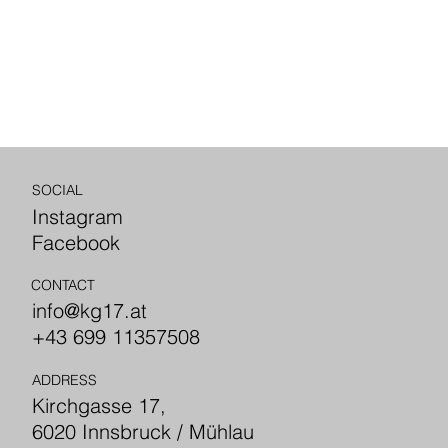
SOCIAL
Instagram
Facebook
CONTACT
info@kg17.at
+43 699 11357508
ADDRESS
Kirchgasse 17,
6020 Innsbruck / Mühlau